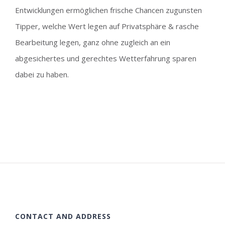
Entwicklungen ermöglichen frische Chancen zugunsten
Tipper, welche Wert legen auf Privatsphäre & rasche
Bearbeitung legen, ganz ohne zugleich an ein
abgesichertes und gerechtes Wetterfahrung sparen
dabei zu haben.
CONTACT AND ADDRESS