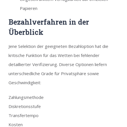
Papieren
Bezahlverfahren in der
Überblick
Jene Selektion der geeigneten Bezahloption hat die
kritische Funktion für das Wetten bei fehlender
detaillierter Verifizierung. Diverse Optionen liefern
unterschiedliche Grade für Privatsphäre sowie
Geschwindigkeit:
Zahlungsmethode
Diskretionsstufe
Transfertempo
Kosten