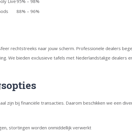
oly Live
95% – 98%
Gods
88% – 96%
feer rechtstreeks naar jouw scherm. Professionele dealers begele
. We bieden exclusieve tafels met Nederlandstalige dealers en t
gsopties
ciaal zijn bij financiële transacties. Daarom beschikken we een d
gen, stortingen worden onmiddellijk verwerkt