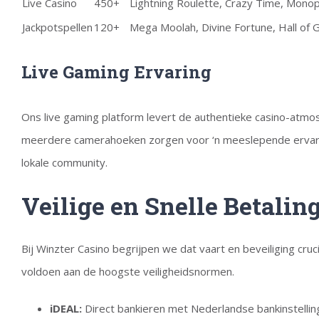
Live Casino
450+
Lightning Roulette, Crazy Time, Monop
Jackpotspellen
120+
Mega Moolah, Divine Fortune, Hall of 
Live Gaming Ervaring
Ons live gaming platform levert de authentieke casino-atmos
meerdere camerahoeken zorgen voor ‘n meeslepende ervaring
lokale community.
Veilige en Snelle Betalin
Bij Winzter Casino begrijpen we dat vaart en beveiliging cru
voldoen aan de hoogste veiligheidsnormen.
iDEAL:
Direct bankieren met Nederlandse bankinstellin