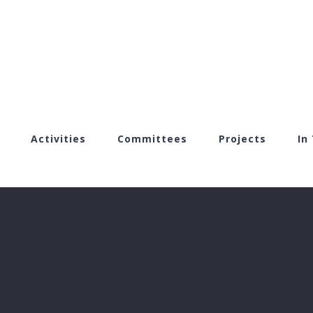
Activities
Committees
Projects
In