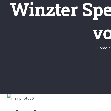
Winzter Spe
vo
Home
/