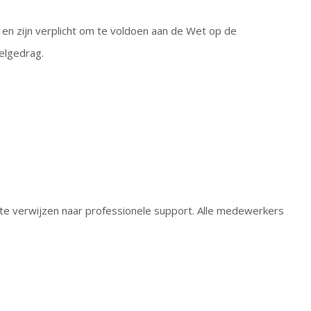
en zijn verplicht om te voldoen aan de Wet op de
elgedrag.
te verwijzen naar professionele support. Alle medewerkers