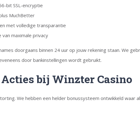
6-bit SSL-encryptie
r plus MuchBetter
 met volledige transparantie
 van maximale privacy
names doorgaans binnen 24 uur op jouw rekening staan. We gebru
veneens door bankinstellingen wordt gebruikt.
Acties bij Winzter Casino
 storting. We hebben een helder bonussysteem ontwikkeld waar 