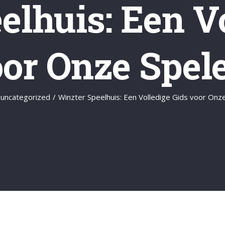
elhuis: Een Vo
or Onze Spel
uncategorized
/
Winzter Speelhuis: Een Volledige Gids voor Onz