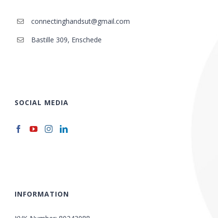
connectinghandsut@gmail.com
Bastille 309, Enschede
SOCIAL MEDIA
INFORMATION