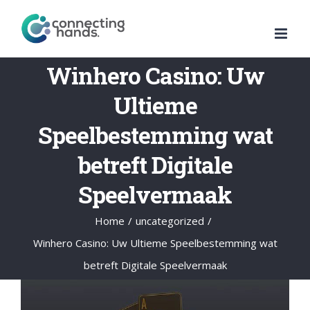
Skip
to
content
Winhero Casino: Uw
Ultieme
Speelbestemming wat
betreft Digitale
Speelvermaak
Home
/
uncategorized
/
Winhero Casino: Uw Ultieme Speelbestemming wat
betreft Digitale Speelvermaak