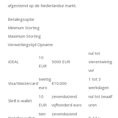
afgestemd op de Nederlandse markt.
Betalingsoptie
Minimum Storting
Maximum Storting
Verwerkingstijd Opname
nul tot
10
iDEAL
5000 EUR
vierentwintig
EUR
uur
twintig
1 tot 3
Visa/Mastercard
€10.000
euro
werkdagen
10
zevenduizend
nul tot twaalf
Skrill e-wallet
EUR
vijfhonderd euro
uren
tien
zevenduizend
Neteller wallet
0-12 u