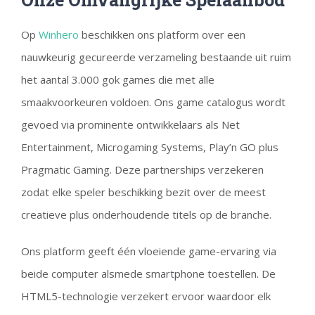
Op
Winhero
beschikken ons platform over een
nauwkeurig gecureerde verzameling bestaande uit ruim
het aantal 3.000 gok games die met alle
smaakvoorkeuren voldoen. Ons game catalogus wordt
gevoed via prominente ontwikkelaars als Net
Entertainment, Microgaming Systems, Play’n GO plus
Pragmatic Gaming. Deze partnerships verzekeren
zodat elke speler beschikking bezit over de meest
creatieve plus onderhoudende titels op de branche.
Ons platform geeft één vloeiende game-ervaring via
beide computer alsmede smartphone toestellen. De
HTML5-technologie verzekert ervoor waardoor elk