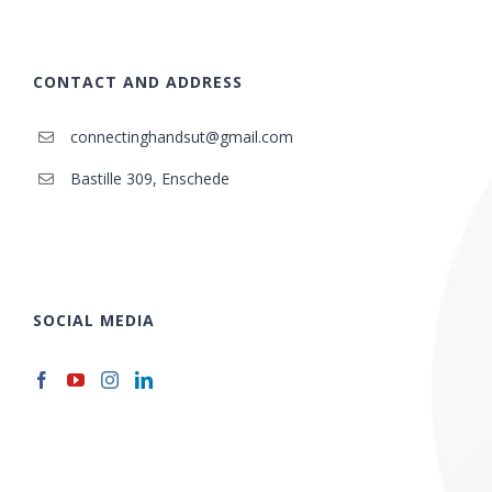
CONTACT AND ADDRESS
connectinghandsut@gmail.com
Bastille 309, Enschede
SOCIAL MEDIA