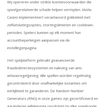
Wij opereren onder strikte licentievoorwaarden die
speelgerelateerde schade helpen vermijden. ViuViu
Casino implementeert verantwoord gokbeleid met
zelfuitsluitingsopties, stortingslimieten en cooldown-
periodes. Spelers kunnen op elk moment hun
accountbeperkingen aanpassen via de
instellingenpagina.
Het spelplatform gebruikt geavanceerde
fraudedetectiesystemen en naleving van anti-
witwasregelgeving. Alle spellen worden regelmatig
gecontroleerd door onafhankelijke instanties om
eerlijkheid te garanderen. De Random Number
Generators (RNG) in onze games zijn gecertificeerd en
garanderen willekeurige resultaten bij elke speelronde.