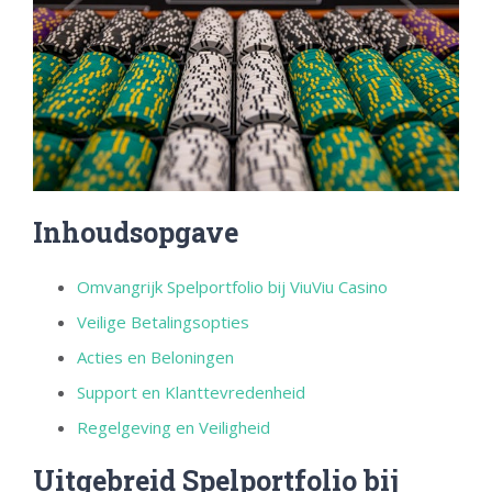
Inhoudsopgave
Omvangrijk Spelportfolio bij ViuViu Casino
Veilige Betalingsopties
Acties en Beloningen
Support en Klanttevredenheid
Regelgeving en Veiligheid
Uitgebreid Spelportfolio bij