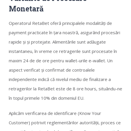
Monetară
Operatorul RetaBet oferă principalele modalități de
payment practicate în țara noastră, asigurând procesări
rapide și și protejate. Alimentările sunt adăugate
instantaneu, în vreme ce retragerile sunt procesate în
maxim 24 de de ore pentru wallet-urile e-wallet. Un
aspect verificat și confirmat de controalele
independente indică că nivelul mediu de finalizare a
retragerilor la RetaBet este de 8 ore hours, situându-ne
în topul primele 10% din domeniul EU.
Aplicăm verificarea de identificare (Know Your
Customer) potrivit reglementărilor autorității, proces ce