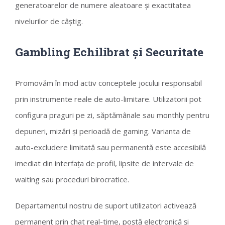
generatoarelor de numere aleatoare și exactitatea
nivelurilor de câștig.
Gambling Echilibrat și Securitate
Promovăm în mod activ conceptele jocului responsabil
prin instrumente reale de auto-limitare. Utilizatorii pot
configura praguri pe zi, săptămânale sau monthly pentru
depuneri, mizări și perioadă de gaming. Varianta de
auto-excludere limitată sau permanentă este accesibilă
imediat din interfața de profil, lipsite de intervale de
waiting sau proceduri birocratice.
Departamentul nostru de suport utilizatori activează
permanent prin chat real-time, poștă electronică și