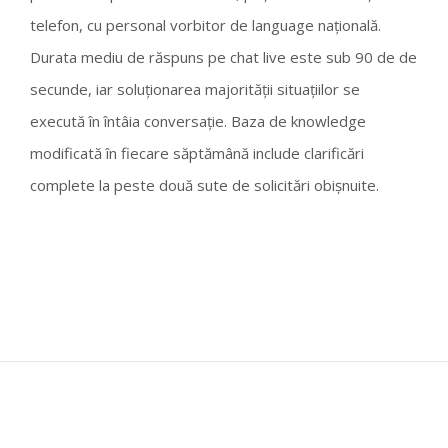
telefon, cu personal vorbitor de language națională.
Durata mediu de răspuns pe chat live este sub 90 de de
secunde, iar soluționarea majorității situațiilor se
execută în întâia conversație. Baza de knowledge
modificată în fiecare săptămână include clarificări
complete la peste două sute de solicitări obișnuite.