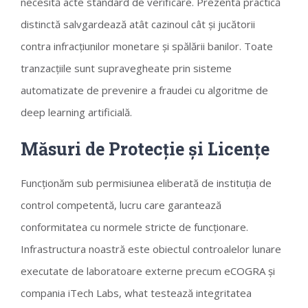
necesită acte standard de verificare. Prezenta practică
distinctă salvgardează atât cazinoul cât și jucătorii
contra infracțiunilor monetare și spălării banilor. Toate
tranzacțiile sunt supravegheate prin sisteme
automatizate de prevenire a fraudei cu algoritme de
deep learning artificială.
Măsuri de Protecție și Licențe
Funcționăm sub permisiunea eliberată de instituția de
control competentă, lucru care garantează
conformitatea cu normele stricte de funcționare.
Infrastructura noastră este obiectul controalelor lunare
executate de laboratoare externe precum eCOGRA și
compania iTech Labs, what testează integritatea