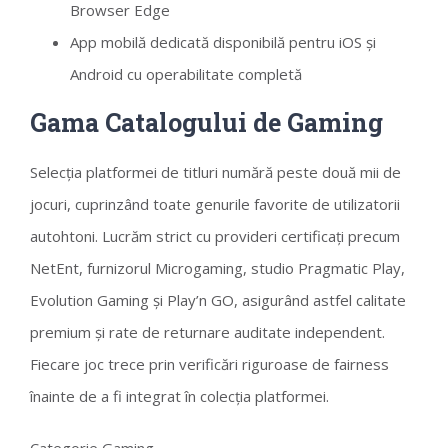
Browser Edge
App mobilă dedicată disponibilă pentru iOS și
Android cu operabilitate completă
Gama Catalogului de Gaming
Selecția platformei de titluri numără peste două mii de
jocuri, cuprinzând toate genurile favorite de utilizatorii
autohtoni. Lucrăm strict cu provideri certificați precum
NetEnt, furnizorul Microgaming, studio Pragmatic Play,
Evolution Gaming și Play’n GO, asigurând astfel calitate
premium și rate de returnare auditate independent.
Fiecare joc trece prin verificări riguroase de fairness
înainte de a fi integrat în colecția platformei.