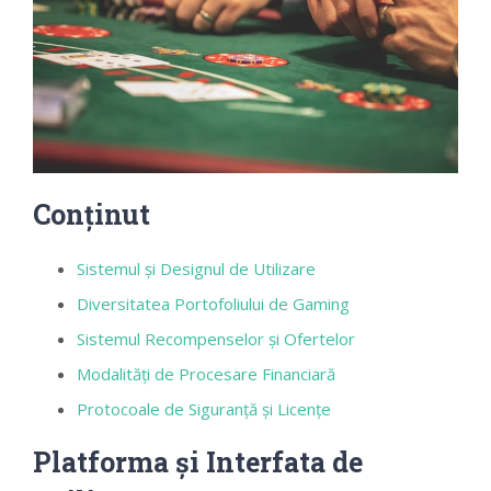
Conținut
Sistemul și Designul de Utilizare
Diversitatea Portofoliului de Gaming
Sistemul Recompenselor și Ofertelor
Modalități de Procesare Financiară
Protocoale de Siguranță și Licențe
Platforma și Interfata de