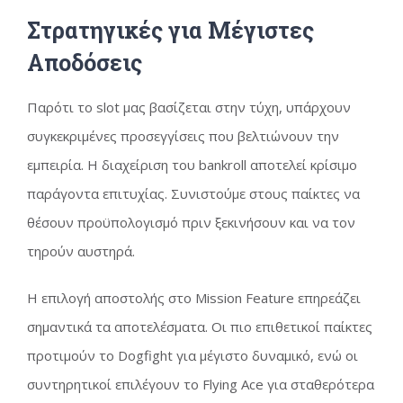
Στρατηγικές για Μέγιστες
Αποδόσεις
Παρότι το slot μας βασίζεται στην τύχη, υπάρχουν
συγκεκριμένες προσεγγίσεις που βελτιώνουν την
εμπειρία. Η διαχείριση του bankroll αποτελεί κρίσιμο
παράγοντα επιτυχίας. Συνιστούμε στους παίκτες να
θέσουν προϋπολογισμό πριν ξεκινήσουν και να τον
τηρούν αυστηρά.
Η επιλογή αποστολής στο Mission Feature επηρεάζει
σημαντικά τα αποτελέσματα. Οι πιο επιθετικοί παίκτες
προτιμούν το Dogfight για μέγιστο δυναμικό, ενώ οι
συντηρητικοί επιλέγουν το Flying Ace για σταθερότερα