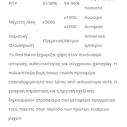
RTP
95.96%
94-96%
ποσοστό
x1000-
Ανώτερο
Μέγιστη Νίκη
x5000
x3000
δυναμικό
Θεματική
Immersive
Εξαιρετική
Μέτρια
Ολοκλήρωση
εμπειρία
Το Red Baron ξεχωρίζει χάρη στον συνδυασμό
ιστορικής αυθεντικότητας και σύγχρονου gameplay. Η
πολυεπίπεδη δομή bonus rounds προσφέρει
επαναληψιμότητα που λείπει από απλούστερα slots. Η
γραφική παράσταση και η ηχητική σχεδίαση
δημιουργούν ατμόσφαιρα που μεταφέρει πραγματικά
τους παίκτες στην περίοδο των πρώτων εναέριων
μαχών.