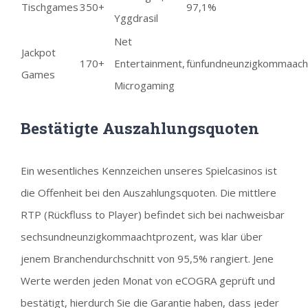
Tischgames
350+
97,1%
Yggdrasil
Net
Jackpot
170+
Entertainment,
fünfundneunzigkommaach
Games
Microgaming
Bestätigte Auszahlungsquoten
Ein wesentliches Kennzeichen unseres Spielcasinos ist
die Offenheit bei den Auszahlungsquoten. Die mittlere
RTP (Rückfluss to Player) befindet sich bei nachweisbar
sechsundneunzigkommaachtprozent, was klar über
jenem Branchendurchschnitt von 95,5% rangiert. Jene
Werte werden jeden Monat von eCOGRA geprüft und
bestätigt, hierdurch Sie die Garantie haben, dass jeder