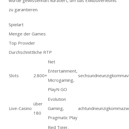
wurde gewissenhaft kuratiert, um das Exklusiverlebnis
zu garantieren.
Spielart
Menge der Games
Top Provider
Durchschnittliche RTP
Net
Entertainment,
Slots
2.800+
sechsundneunzigkommavi
Microgaming,
PlayN GO
Evolution
über
Live-Casino
Gaming,
achtundneunzigkommazw
180
Pragmatic Play
Red Tiger,