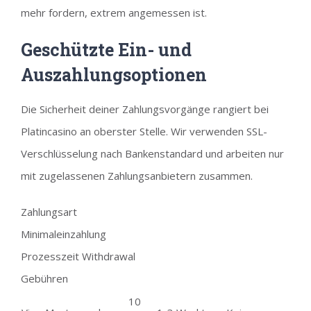
mehr fordern, extrem angemessen ist.
Geschützte Ein- und
Auszahlungsoptionen
Die Sicherheit deiner Zahlungsvorgänge rangiert bei
Platincasino an oberster Stelle. Wir verwenden SSL-
Verschlüsselung nach Bankenstandard und arbeiten nur
mit zugelassenen Zahlungsanbietern zusammen.
Zahlungsart
Minimaleinzahlung
Prozesszeit Withdrawal
Gebühren
10