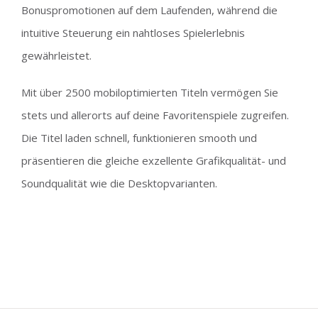
Bonuspromotionen auf dem Laufenden, während die
intuitive Steuerung ein nahtloses Spielerlebnis
gewährleistet.
Mit über 2500 mobiloptimierten Titeln vermögen Sie
stets und allerorts auf deine Favoritenspiele zugreifen.
Die Titel laden schnell, funktionieren smooth und
präsentieren die gleiche exzellente Grafikqualität- und
Soundqualität wie die Desktopvarianten.