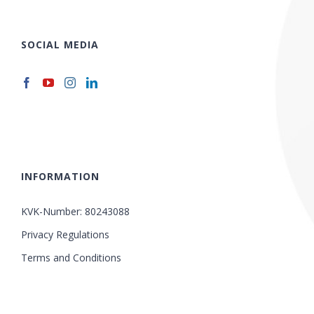
SOCIAL MEDIA
INFORMATION
KVK-Number: 80243088
Privacy Regulations
Terms and Conditions