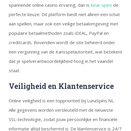
spannende online casino ervaring, dan is
lunar spins
de
perfecte keuze. Dit platform biedt niet alleen een schat
aan spellen, maar ook een veilige betaalomgeving met
populaire betaalmethoden zoals iDEAL, PayPal en
creditcards. Bovendien wordt de site beheerd onder
een vergunning van de Kansspelautoriteit, wat betekent
dat je spelverantwoordelijkheid hoog in het vaandel
staat.
Veiligheid en Klantenservice
Online veiligheid is een topprioriteit bij LunaSpins NL.
Alle gegevens worden versleuteld met de nieuwste
SSL-technologie, zodat jouw persoonlijke en financiële
informatie altijd beschermd is. De klantenservice is 24/7