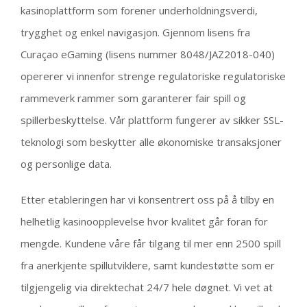
kasinoplattform som forener underholdningsverdi,
trygghet og enkel navigasjon. Gjennom lisens fra
Curaçao eGaming (lisens nummer 8048/JAZ2018-040)
opererer vi innenfor strenge regulatoriske regulatoriske
rammeverk rammer som garanterer fair spill og
spillerbeskyttelse. Vår plattform fungerer av sikker SSL-
teknologi som beskytter alle økonomiske transaksjoner
og personlige data.
Etter etableringen har vi konsentrert oss på å tilby en
helhetlig kasinoopplevelse hvor kvalitet går foran for
mengde. Kundene våre får tilgang til mer enn 2500 spill
fra anerkjente spillutviklere, samt kundestøtte som er
tilgjengelig via direktechat 24/7 hele døgnet. Vi vet at