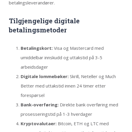
betalingsleverandører.
Tilgjengelige digitale
betalingsmetoder
Betalingskort:
Visa og Mastercard med
umiddelbar innskudd og uttakstid på 3-5
arbeidsdager
Digitale lommebøker:
Skrill, Neteller og Much
Better med uttakstid innen 24 timer etter
forespørsel
Bank-overføring:
Direkte bank overføring med
prosesseringstid på 1-3 hverdager
Kryptovalutaer:
Bitcoin, ETH og LTC med