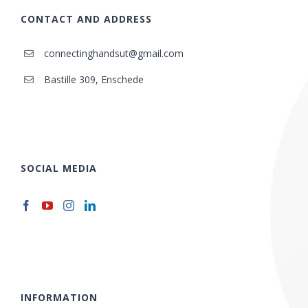
CONTACT AND ADDRESS
connectinghandsut@gmail.com
Bastille 309, Enschede
SOCIAL MEDIA
INFORMATION