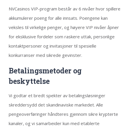
NVCasinos VIP-program består av 6 nivåer hvor spillere
akkumulerer poeng for alle innsats. Poengene kan
veksles til virkelige penger, og høyere VIP nivåer åpner
for eksklusive fordeler som raskere uttak, personlige
kontaktpersoner og invitasjoner til spesielle
konkurranser med sikrede gevinster.
Betalingsmetoder og
beskyttelse
Vi godtar et bredt spekter av betalingsløsninger
skreddersydd det skandinaviske markedet. Alle
pengeoverføringer håndteres gjennom sikre krypterte
kanaler, og vi samarbeider kun med etablerte