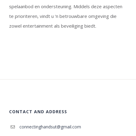
spelaanbod en ondersteuning. Middels deze aspecten
te prioriteren, vindt u ‘n betrouwbare omgeving die
zowel entertainment als beveiliging biedt.
CONTACT AND ADDRESS
connectinghandsut@gmail.com