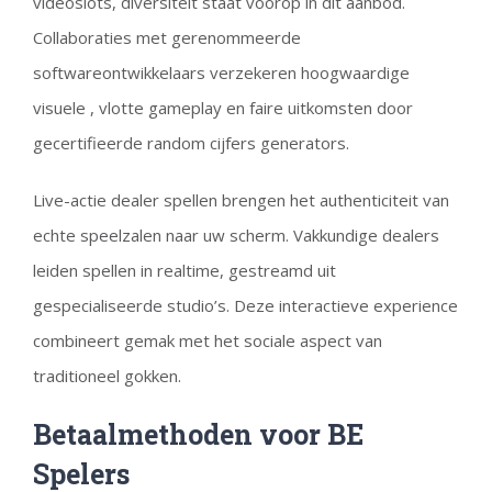
videoslots, diversiteit staat voorop in dit aanbod.
Collaboraties met gerenommeerde
softwareontwikkelaars verzekeren hoogwaardige
visuele , vlotte gameplay en faire uitkomsten door
gecertifieerde random cijfers generators.
Live-actie dealer spellen brengen het authenticiteit van
echte speelzalen naar uw scherm. Vakkundige dealers
leiden spellen in realtime, gestreamd uit
gespecialiseerde studio’s. Deze interactieve experience
combineert gemak met het sociale aspect van
traditioneel gokken.
Betaalmethoden voor BE
Spelers