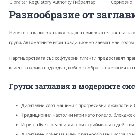
Gibraltar Regulatory Authority
Гибралтар
Сериозно
Разнообразие от загла
Нивото на казино каталог задава привлекателността на
групи. Автоматните игри традиционно заемат най-голям
Партньорствата със софтуерни гиганти предоставят пра
клиент открива подходящ избор съобразно желанията си
Групи заглавия в модерните си
Дигитални слот машини с прогресивни джакпоти и
Традиционни настолни игри като колело, блекджек
Игри на live с реални дилъри стриймвани в действ
Дигитален poker машини с разнообразни условия и