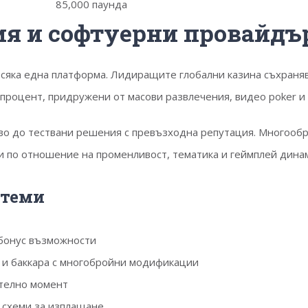
85,000 паунда
вия и софтуерни провайдъ
 всяка една платформа. Лидиращите глобални казина съхраня
 процент, придружени от масови развлечения, видео poker и
во до тествани решения с превъзходна репутация. Многообр
 по отношение на променливост, тематика и геймплей дина
стеми
 бонус възможности
 и баккара с многобройни модификации
ително момент
 схеми за изплащане