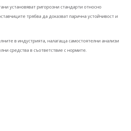
ани установяват ригорозни стандарти относно
оставчиците трябва да доказват парична устойчивост и
елните в индустрията, налагаща самостоятелни анализи
лни средства в съответствие с нормите.