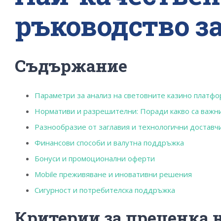
ръководство за
Съдържание
Параметри за анализ на световните казино платф
Нормативи и разрешителни: Поради какво са важн
Разнообразие от заглавия и технологични доставч
Финансови способи и валутна поддръжка
Бонуси и промоционални оферти
Mobile преживяване и иновативни решения
Сигурност и потребителска поддръжка
Критерии за преценка 