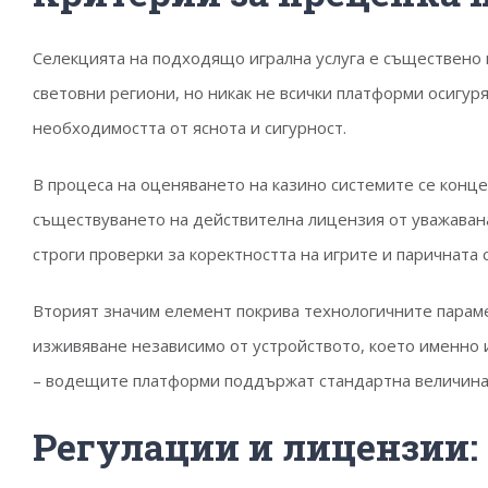
Селекцията на подходящо игрална услуга е съществено
световни региони, но никак не всички платформи осигур
необходимостта от яснота и сигурност.
В процеса на оценяването на казино системите се конц
съществуването на действителна лицензия от уважавана
строги проверки за коректността на игрите и паричната 
Вторият значим елемент покрива технологичните парамет
изживяване независимо от устройството, което именно и
– водещите платформи поддържат стандартна величина о
Регулации и лицензии: