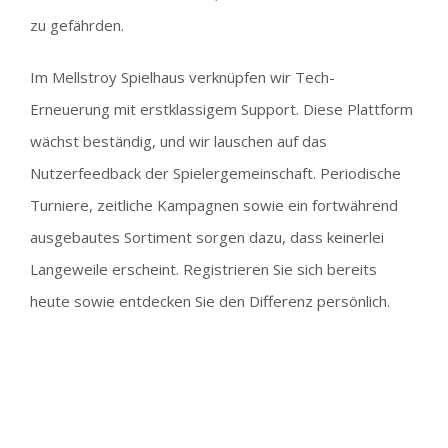
zu gefährden.
Im Mellstroy Spielhaus verknüpfen wir Tech-
Erneuerung mit erstklassigem Support. Diese Plattform
wächst beständig, und wir lauschen auf das
Nutzerfeedback der Spielergemeinschaft. Periodische
Turniere, zeitliche Kampagnen sowie ein fortwährend
ausgebautes Sortiment sorgen dazu, dass keinerlei
Langeweile erscheint. Registrieren Sie sich bereits
heute sowie entdecken Sie den Differenz persönlich.