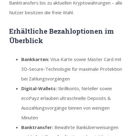
Banktransfers bis zu aktuellen Kryptowährungen – alle
Nutzer besitzen die freie Wahl.
Erhältliche Bezahloptionen im
Überblick
Bankkarten:
Visa-Karte sowie Master Card mit
3D-Secure-Technologie für maximale Protektion
bei Zahlungsvorgängen
Digital-Wallets:
Skrillkonto, Neteller sowie
ecoPayz erlauben ultraschnelle Deposits &
Auszahlungsvorgänge binnen von wenigen
Minuten
Banktransfer:
Bewährte Banküberweisungen