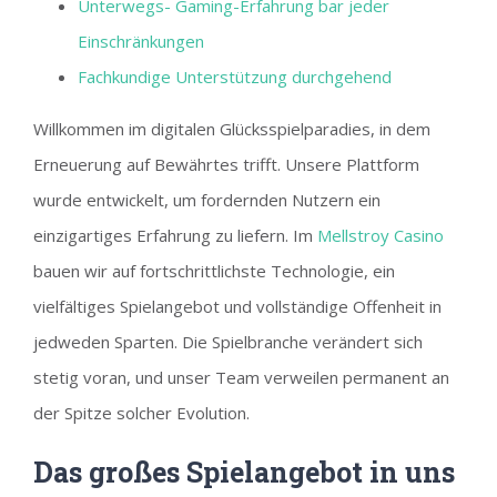
Unterwegs- Gaming-Erfahrung bar jeder
Einschränkungen
Fachkundige Unterstützung durchgehend
Willkommen im digitalen Glücksspielparadies, in dem
Erneuerung auf Bewährtes trifft. Unsere Plattform
wurde entwickelt, um fordernden Nutzern ein
einzigartiges Erfahrung zu liefern. Im
Mellstroy Casino
bauen wir auf fortschrittlichste Technologie, ein
vielfältiges Spielangebot und vollständige Offenheit in
jedweden Sparten. Die Spielbranche verändert sich
stetig voran, und unser Team verweilen permanent an
der Spitze solcher Evolution.
Das großes Spielangebot in uns