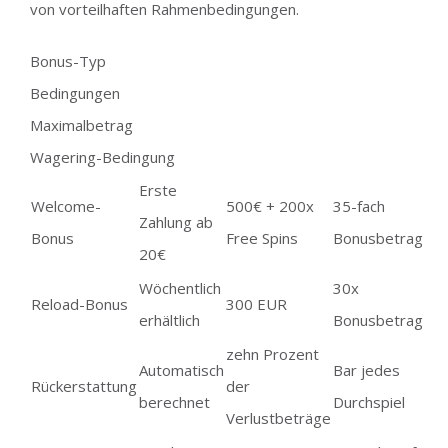
von vorteilhaften Rahmenbedingungen.
Bonus-Typ
Bedingungen
Maximalbetrag
Wagering-Bedingung
Erste
Welcome-
500€ + 200x
35-fach
Zahlung ab
Bonus
Free Spins
Bonusbetrag
20€
Wöchentlich
30x
Reload-Bonus
300 EUR
erhältlich
Bonusbetrag
zehn Prozent
Automatisch
Bar jedes
Rückerstattung
der
berechnet
Durchspiel
Verlustbeträge