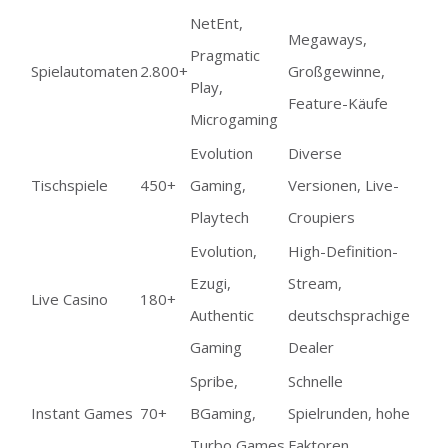
NetEnt,
Megaways,
Pragmatic
Spielautomaten
2.800+
Großgewinne,
Play,
Feature-Käufe
Microgaming
Evolution
Diverse
Tischspiele
450+
Gaming,
Versionen, Live-
Playtech
Croupiers
Evolution,
High-Definition-
Ezugi,
Stream,
Live Casino
180+
Authentic
deutschsprachige
Gaming
Dealer
Spribe,
Schnelle
Instant Games
70+
BGaming,
Spielrunden, hohe
Turbo Games
Faktoren