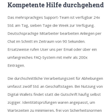
Kompetente Hilfe durchgehend
Das mehrsprachiges Support-Team ist verfügbar 24x
Std. am Tag, sieben Tage die Week zur Verfügung.
Deutschsprachige Mitarbeiter bearbeiten Anliegen per
Chat im Schnitt im Zeitraum von 90 Sekunden.
Ersatzweise rufen User uns per Email oder über ein
umfangreiches FAQ-System mit mehr als 200x
Einträgen.
Die durchschnittliche Verarbeitungszeit für Abhebungen
umfasst zwölf Std. an Geschäftstagen. Bei Nutzung von
Digital-Wallets findet statt die Gutschrift häufig selbst
zügiger. Identitätsprüfungen waren angepasst, um
Wartezeiten zu minimieren, frei von Sicherheitsnormen