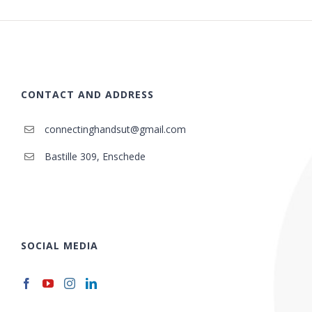
CONTACT AND ADDRESS
connectinghandsut@gmail.com
Bastille 309, Enschede
SOCIAL MEDIA