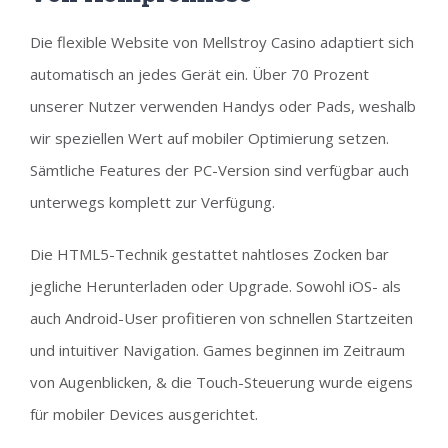
Die flexible Website von Mellstroy Casino adaptiert sich
automatisch an jedes Gerät ein. Über 70 Prozent
unserer Nutzer verwenden Handys oder Pads, weshalb
wir speziellen Wert auf mobiler Optimierung setzen.
Sämtliche Features der PC-Version sind verfügbar auch
unterwegs komplett zur Verfügung.
Die HTML5-Technik gestattet nahtloses Zocken bar
jegliche Herunterladen oder Upgrade. Sowohl iOS- als
auch Android-User profitieren von schnellen Startzeiten
und intuitiver Navigation. Games beginnen im Zeitraum
von Augenblicken, & die Touch-Steuerung wurde eigens
für mobiler Devices ausgerichtet.