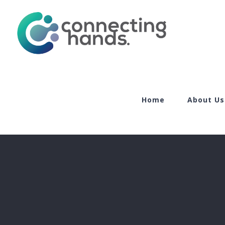
Skip
to
content
Home
About Us