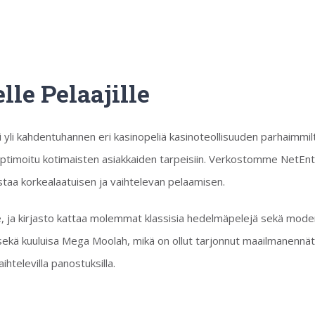
lle Pelaajille
yli kahdentuhannen eri kasinopeliä kasinoteollisuuden parhaimmil
t optimoitu kotimaisten asiakkaiden tarpeisiin. Verkostomme NetEn
staa korkealaatuisen ja vaihtelevan pelaamisen.
a kirjasto kattaa molemmat klassisia hedelmäpelejä sekä moderneja
kä kuuluisa Mega Moolah, mikä on ollut tarjonnut maailmanennätyks
ihtelevilla panostuksilla.