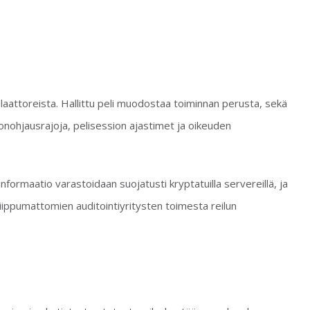
aattoreista. Hallittu peli muodostaa toiminnan perusta, sekä
onohjausrajoja, pelisession ajastimet ja oikeuden
rmaatio varastoidaan suojatusti kryptatuilla servereillä, ja
ppumattomien auditointiyritysten toimesta reilun