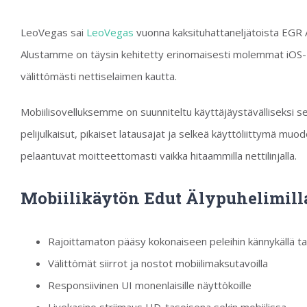
LeoVegas sai
LeoVegas
vuonna kaksituhattaneljätoista EGR A
Alustamme on täysin kehitetty erinomaisesti molemmat iOS- ku
välittömästi nettiselaimen kautta.
Mobiilisovelluksemme on suunniteltu käyttäjäystävälliseksi se
pelijulkaisut, pikaiset latausajat ja selkeä käyttöliittymä muo
pelaantuvat moitteettomasti vaikka hitaammilla nettilinjalla.
Mobiilikäytön Edut Älypuhelimill
Rajoittamaton pääsy kokonaiseen peleihin kännykällä tai 
Välittömät siirrot ja nostot mobiilimaksutavoilla
Responsiivinen UI monenlaisille näyttökoille