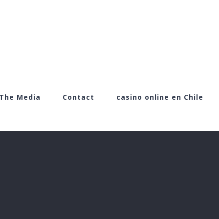
 The Media
Contact
casino online en Chile