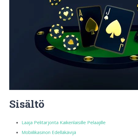
Sisältö
Laaja Pelitarjonta Kaikenlaisille Pelaajille
Mobiilikasinon Edelläkävijä