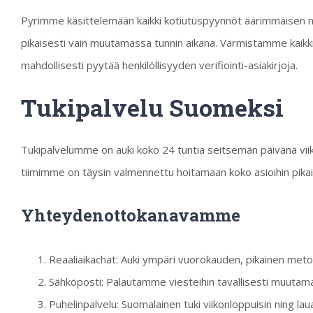
Pyrimme käsittelemään kaikki kotiutuspyynnöt äärimmäisen nop
pikaisesti vain muutamassa tunnin aikana. Varmistamme kaikk
mahdollisesti pyytää henkilöllisyyden verifiointi-asiakirjoja.
Tukipalvelu Suomeksi
Tukipalvelumme on auki koko 24 tuntia seitsemän päivänä vii
tiimimme on täysin valmennettu hoitamaan koko asioihin pikais
Yhteydenottokanavamme
Reaaliaikachat: Auki ympäri vuorokauden, pikainen meto
Sähköposti: Palautamme viesteihin tavallisesti muutaman
Puhelinpalvelu: Suomalainen tuki viikonloppuisin ning lau