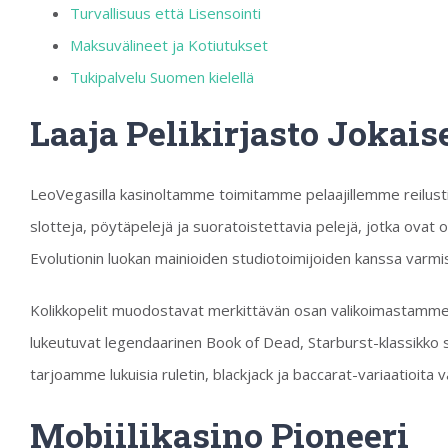
Turvallisuus että Lisensointi
Maksuvälineet ja Kotiutukset
Tukipalvelu Suomen kielellä
Laaja Pelikirjasto Jokaise
LeoVegasilla kasinoltamme toimitamme pelaajillemme reilusti 
slotteja, pöytäpelejä ja suoratoistettavia pelejä, jotka ova
Evolutionin luokan mainioiden studiotoimijoiden kanssa varmi
Kolikkopelit muodostavat merkittävän osan valikoimastamme, j
lukeutuvat legendaarinen Book of Dead, Starburst-klassikko se
tarjoamme lukuisia ruletin, blackjack ja baccarat-variaatioita va
Mobiilikasino Pioneeri