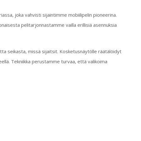
sa, joka vahvisti sijaintimme mobiilipelin pioneerina.
aisesta pelitarjonnastamme vailla erillisiä asennuksia
a seikasta, missä sijaitsit. Kosketusnäytölle räätälöidyt
kkeellä. Tekniikka perustamme turvaa, että valikoima