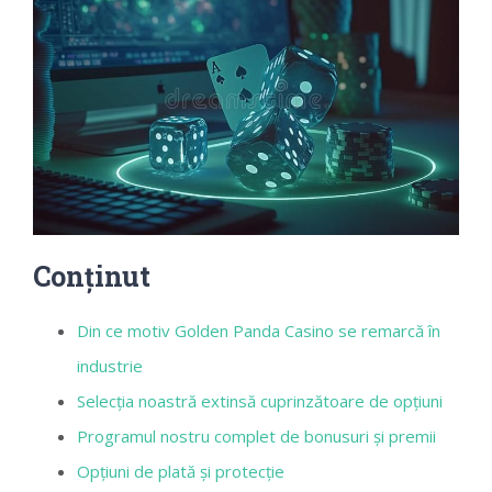
Conținut
Din ce motiv Golden Panda Casino se remarcă în
industrie
Selecția noastră extinsă cuprinzătoare de opțiuni
Programul nostru complet de bonusuri și premii
Opțiuni de plată și protecție