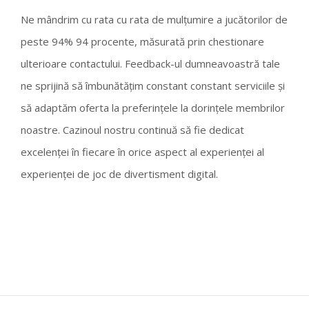
Ne mândrim cu rata cu rata de mulțumire a jucătorilor de
peste 94% 94 procente, măsurată prin chestionare
ulterioare contactului. Feedback-ul dumneavoastră tale
ne sprijină să îmbunătățim constant constant serviciile și
să adaptăm oferta la preferințele la dorințele membrilor
noastre. Cazinoul nostru continuă să fie dedicat
excelenței în fiecare în orice aspect al experienței al
experienței de joc de divertisment digital.