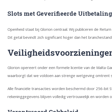
Slots met Geverifieerde Uitbetalin
Openheid staat bij Glorion centraal. Wij publiceren de Retu
Dit getal bevindt zich significant hoger dan het branchest
Veiligheidsvoorziening
Glorion opereert onder een formele licentie van de Malta G
waarborgt dat we voldoen aan strenge wetgeving omtrent spe
Alle financiële transacties worden beschermd door 256-bit S
rekeninggegevens blijven volledig vertrouwelijk en worden