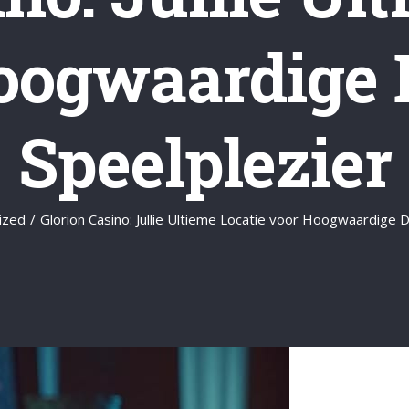
oogwaardige D
Speelplezier
ized
/
Glorion Casino: Jullie Ultieme Locatie voor Hoogwaardige D