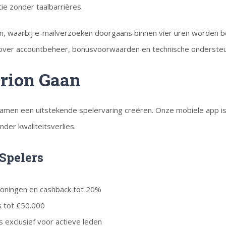
ie zonder taalbarrières.
den, waarbij e-mailverzoeken doorgaans binnen vier uren worden
 over accountbeheer, bonusvoorwaarden en technische ondersteu
rion Gaan
samen een uitstekende spelervaring creëren. Onze mobiele app is
der kwaliteitsverlies.
Spelers
loningen en cashback tot 20%
s tot €50.000
exclusief voor actieve leden