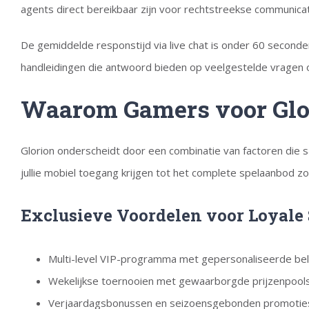
agents direct bereikbaar zijn voor rechtstreekse communicat
De gemiddelde responstijd via live chat is onder 60 secon
handleidingen die antwoord bieden op veelgestelde vragen
Waarom Gamers voor Glo
Glorion onderscheidt door een combinatie van factoren die 
jullie mobiel toegang krijgen tot het complete spelaanbod zon
Exclusieve Voordelen voor Loyale 
Multi-level VIP-programma met gepersonaliseerde be
Wekelijkse toernooien met gewaarborgde prijzenpool
Verjaardagsbonussen en seizoensgebonden promoties 