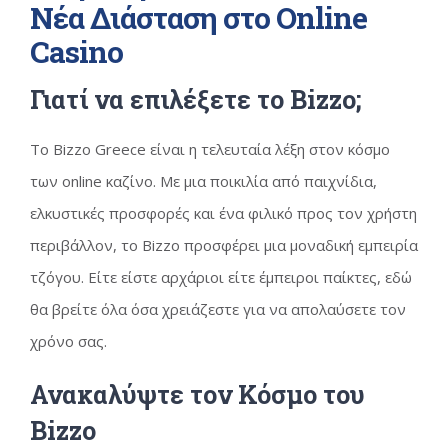
Νέα Διάσταση στο Online
Casino
Γιατί να επιλέξετε το Bizzo;
Το Bizzo Greece είναι η τελευταία λέξη στον κόσμο
των online καζίνο. Με μια ποικιλία από παιχνίδια,
ελκυστικές προσφορές και ένα φιλικό προς τον χρήστη
περιβάλλον, το Bizzo προσφέρει μια μοναδική εμπειρία
τζόγου. Είτε είστε αρχάριοι είτε έμπειροι παίκτες, εδώ
θα βρείτε όλα όσα χρειάζεστε για να απολαύσετε τον
χρόνο σας.
Ανακαλύψτε τον Κόσμο του
Bizzo