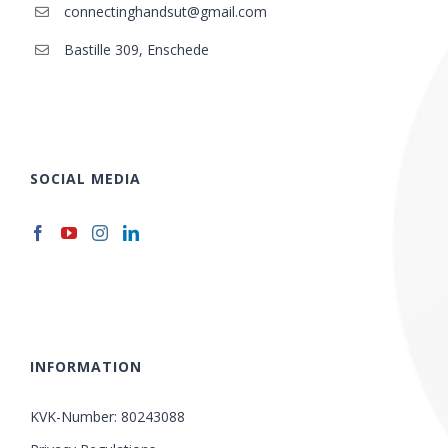
connectinghandsut@gmail.com
Bastille 309, Enschede
SOCIAL MEDIA
INFORMATION
KVK-Number: 80243088