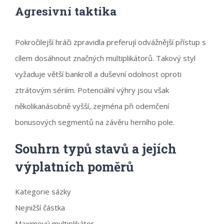
Agresivní taktika
Pokročilejší hráči zpravidla preferují odvážnější přístup s
cílem dosáhnout značných multiplikátorů. Takový styl
vyžaduje větší bankroll a duševní odolnost oproti
ztrátovým sériím. Potenciální výhry jsou však
několikanásobně vyšší, zejména při odemčení
bonusových segmentů na závěru herního pole.
Souhrn typů stavů a jejích
výplatních poměrů
Kategorie sázky
Nejnižší částka
Maximový multiplikátor