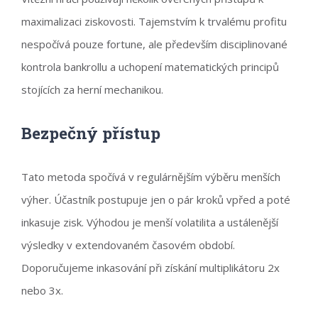
maximalizaci ziskovosti. Tajemstvím k trvalému profitu
nespočívá pouze fortune, ale především disciplinované
kontrola bankrollu a uchopení matematických principů
stojících za herní mechanikou.
Bezpečný přístup
Tato metoda spočívá v regulárnějším výběru menších
výher. Účastník postupuje jen o pár kroků vpřed a poté
inkasuje zisk. Výhodou je menší volatilita a ustálenější
výsledky v extendovaném časovém období.
Doporučujeme inkasování při získání multiplikátoru 2x
nebo 3x.