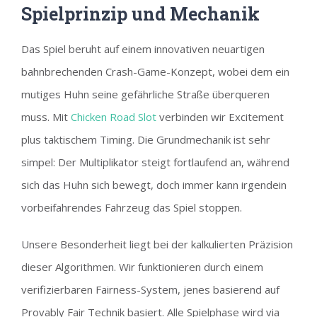
Spielprinzip und Mechanik
Das Spiel beruht auf einem innovativen neuartigen
bahnbrechenden Crash-Game-Konzept, wobei dem ein
mutiges Huhn seine gefährliche Straße überqueren
muss. Mit
Chicken Road Slot
verbinden wir Excitement
plus taktischem Timing. Die Grundmechanik ist sehr
simpel: Der Multiplikator steigt fortlaufend an, während
sich das Huhn sich bewegt, doch immer kann irgendein
vorbeifahrendes Fahrzeug das Spiel stoppen.
Unsere Besonderheit liegt bei der kalkulierten Präzision
dieser Algorithmen. Wir funktionieren durch einem
verifizierbaren Fairness-System, jenes basierend auf
Provably Fair Technik basiert. Alle Spielphase wird via