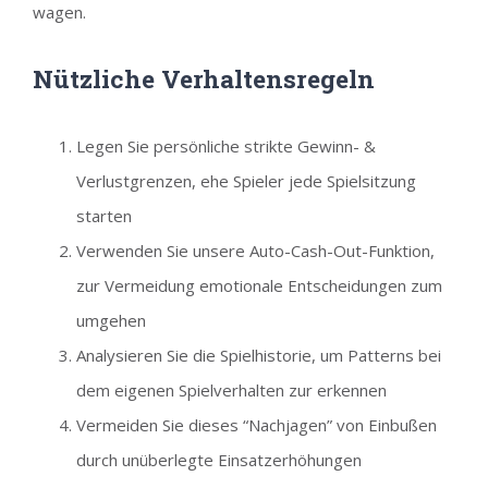
wagen.
Nützliche Verhaltensregeln
Legen Sie persönliche strikte Gewinn- &
Verlustgrenzen, ehe Spieler jede Spielsitzung
starten
Verwenden Sie unsere Auto-Cash-Out-Funktion,
zur Vermeidung emotionale Entscheidungen zum
umgehen
Analysieren Sie die Spielhistorie, um Patterns bei
dem eigenen Spielverhalten zur erkennen
Vermeiden Sie dieses “Nachjagen” von Einbußen
durch unüberlegte Einsatzerhöhungen