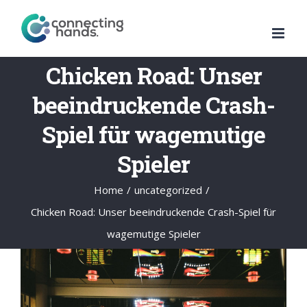
Skip
to
content
Chicken Road: Unser
beeindruckende Crash-
Spiel für wagemutige
Spieler
Home
/
uncategorized
/
Chicken Road: Unser beeindruckende Crash-Spiel für
wagemutige Spieler