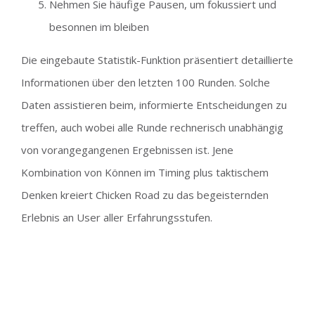
Nehmen Sie häufige Pausen, um fokussiert und
besonnen im bleiben
Die eingebaute Statistik-Funktion präsentiert detaillierte
Informationen über den letzten 100 Runden. Solche
Daten assistieren beim, informierte Entscheidungen zu
treffen, auch wobei alle Runde rechnerisch unabhängig
von vorangegangenen Ergebnissen ist. Jene
Kombination von Können im Timing plus taktischem
Denken kreiert Chicken Road zu das begeisternden
Erlebnis an User aller Erfahrungsstufen.