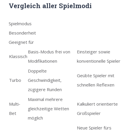
Vergleich aller Spielmodi
Spielmodus
Besonderheit
Geeignet für
Basis-Modus frei von
Einsteiger sowie
Klassisch
Modifikationen
konventionelle Spieler
Doppelte
Geübte Spieler mit
Turbo
Geschwindigkeit,
schnellen Reflexen
zügigere Runden
Maximal mehrere
Multi-
Kalkuliert orientierte
gleichzeitige Wetten
Bet
Großspieler
möglich
Neue Spieler fürs