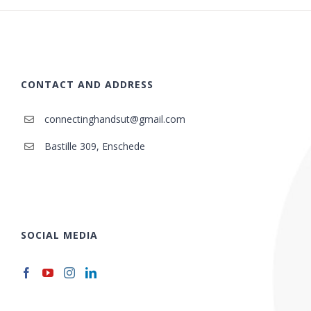
CONTACT AND ADDRESS
connectinghandsut@gmail.com
Bastille 309, Enschede
SOCIAL MEDIA