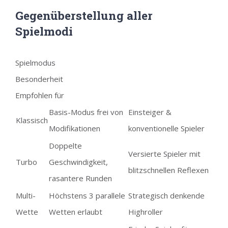
Gegenüberstellung aller
Spielmodi
Spielmodus
Besonderheit
Empfohlen für
Basis-Modus frei von
Einsteiger &
Klassisch
Modifikationen
konventionelle Spieler
Doppelte
Versierte Spieler mit
Turbo
Geschwindigkeit,
blitzschnellen Reflexen
rasantere Runden
Multi-
Höchstens 3 parallele
Strategisch denkende
Wette
Wetten erlaubt
Highroller