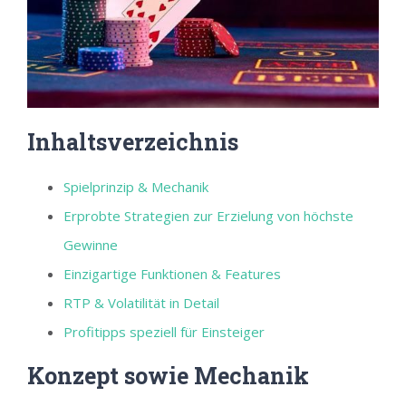
Inhaltsverzeichnis
Spielprinzip & Mechanik
Erprobte Strategien zur Erzielung von höchste
Gewinne
Einzigartige Funktionen & Features
RTP & Volatilität in Detail
Profitipps speziell für Einsteiger
Konzept sowie Mechanik