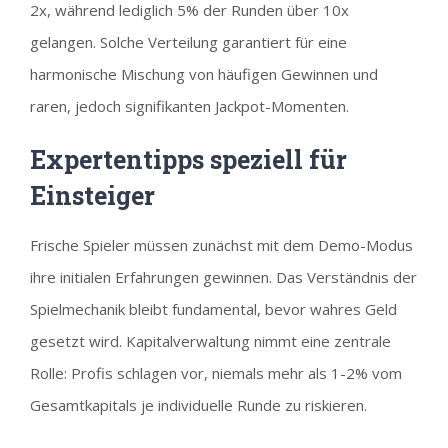
2x, während lediglich 5% der Runden über 10x
gelangen. Solche Verteilung garantiert für eine
harmonische Mischung von häufigen Gewinnen und
raren, jedoch signifikanten Jackpot-Momenten.
Expertentipps speziell für
Einsteiger
Frische Spieler müssen zunächst mit dem Demo-Modus
ihre initialen Erfahrungen gewinnen. Das Verständnis der
Spielmechanik bleibt fundamental, bevor wahres Geld
gesetzt wird. Kapitalverwaltung nimmt eine zentrale
Rolle: Profis schlagen vor, niemals mehr als 1-2% vom
Gesamtkapitals je individuelle Runde zu riskieren.