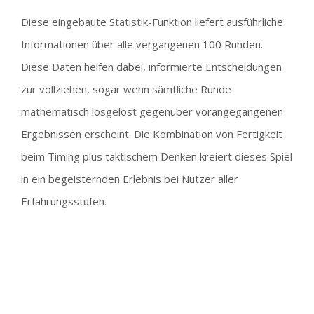
Diese eingebaute Statistik-Funktion liefert ausführliche
Informationen über alle vergangenen 100 Runden.
Diese Daten helfen dabei, informierte Entscheidungen
zur vollziehen, sogar wenn sämtliche Runde
mathematisch losgelöst gegenüber vorangegangenen
Ergebnissen erscheint. Die Kombination von Fertigkeit
beim Timing plus taktischem Denken kreiert dieses Spiel
in ein begeisternden Erlebnis bei Nutzer aller
Erfahrungsstufen.