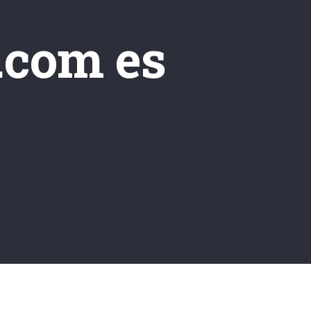
.com es