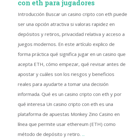
con eth para jugadores
Introducción Buscar un casino cripto con eth puede
ser una opción atractiva si valoras rapidez en
depósitos y retiros, privacidad relativa y acceso a
juegos modernos. En este artículo explico de
forma práctica qué significa jugar en un casino que
acepta ETH, cómo empezar, qué revisar antes de
apostar y cuáles son los riesgos y beneficios
reales para ayudarte a tomar una decisión
informada. Qué es un casino cripto con eth y por
qué interesa Un casino cripto con eth es una
plataforma de apuestas Monkey Zino Casino en
línea que permite usar ethereum (ETH) como
método de depósito y retiro.
...