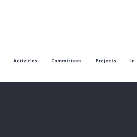
Activities
Committees
Projects
In