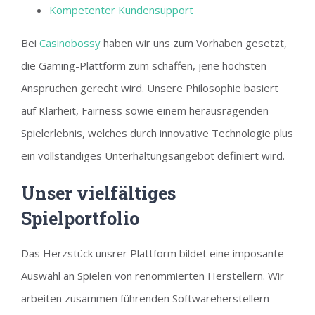
Kompetenter Kundensupport
Bei
Casinobossy
haben wir uns zum Vorhaben gesetzt,
die Gaming-Plattform zum schaffen, jene höchsten
Ansprüchen gerecht wird. Unsere Philosophie basiert
auf Klarheit, Fairness sowie einem herausragenden
Spielerlebnis, welches durch innovative Technologie plus
ein vollständiges Unterhaltungsangebot definiert wird.
Unser vielfältiges
Spielportfolio
Das Herzstück unsrer Plattform bildet eine imposante
Auswahl an Spielen von renommierten Herstellern. Wir
arbeiten zusammen führenden Softwareherstellern