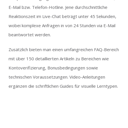
E-Mail bzw. Telefon-Hotline. Jene durchschnittliche
Reaktionszeit im Live-Chat beträgt unter 45 Sekunden,
wobei komplexe Anfragen in von 24 Stunden via E-Mail
beantwortet werden.
Zusätzlich bieten man einen umfangreichen FAQ-Bereich
mit über 150 detaillierten Artikeln zu Bereichen wie
Kontoverifizierung, Bonusbedingungen sowie
technischen Voraussetzungen. Video-Anleitungen
ergänzen die schriftlichen Guides für visuelle Lerntypen.