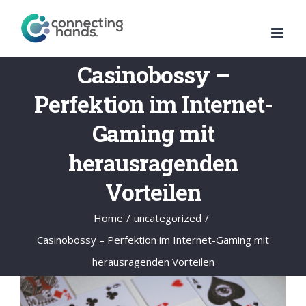
Skip
to
content
Casinobossy –
Perfektion im Internet-
Gaming mit
herausragenden
Vorteilen
Home
/
uncategorized
/
Casinobossy – Perfektion im Internet-Gaming mit
herausragenden Vorteilen