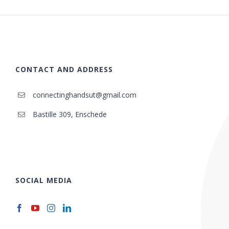
CONTACT AND ADDRESS
connectinghandsut@gmail.com
Bastille 309, Enschede
SOCIAL MEDIA