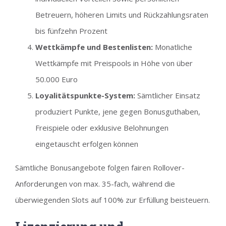
Betreuern, höheren Limits und Rückzahlungsraten
bis fünfzehn Prozent
Wettkämpfe und Bestenlisten:
Monatliche
Wettkämpfe mit Preispools in Höhe von über
50.000 Euro
Loyalitätspunkte-System:
Sämtlicher Einsatz
produziert Punkte, jene gegen Bonusguthaben,
Freispiele oder exklusive Belohnungen
eingetauscht erfolgen können
Sämtliche Bonusangebote folgen fairen Rollover-
Anforderungen von max. 35-fach, während die
überwiegenden Slots auf 100% zur Erfüllung beisteuern.