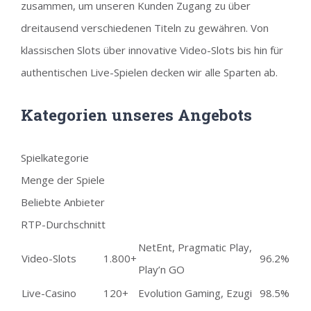
zusammen, um unseren Kunden Zugang zu über
dreitausend verschiedenen Titeln zu gewähren. Von
klassischen Slots über innovative Video-Slots bis hin für
authentischen Live-Spielen decken wir alle Sparten ab.
Kategorien unseres Angebots
Spielkategorie
Menge der Spiele
Beliebte Anbieter
RTP-Durchschnitt
NetEnt, Pragmatic Play,
Video-Slots
1.800+
96.2%
Play’n GO
Live-Casino
120+
Evolution Gaming, Ezugi
98.5%