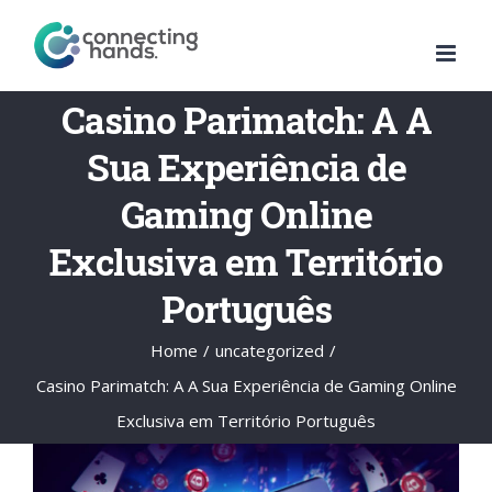
Skip
to
content
Casino Parimatch: A A
Sua Experiência de
Gaming Online
Exclusiva em Território
Português
Home
/
uncategorized
/
Casino Parimatch: A A Sua Experiência de Gaming Online
Exclusiva em Território Português