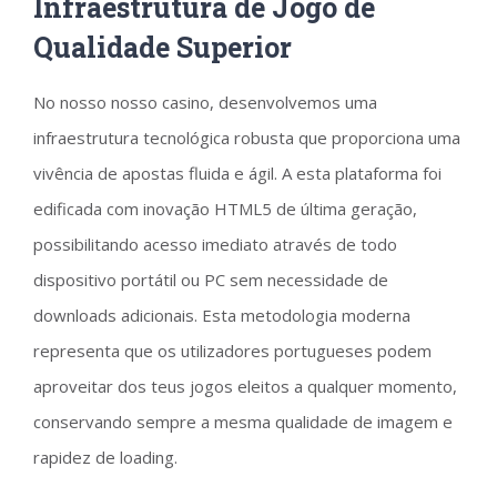
Infraestrutura de Jogo de
Qualidade Superior
No nosso nosso casino, desenvolvemos uma
infraestrutura tecnológica robusta que proporciona uma
vivência de apostas fluida e ágil. A esta plataforma foi
edificada com inovação HTML5 de última geração,
possibilitando acesso imediato através de todo
dispositivo portátil ou PC sem necessidade de
downloads adicionais. Esta metodologia moderna
representa que os utilizadores portugueses podem
aproveitar dos teus jogos eleitos a qualquer momento,
conservando sempre a mesma qualidade de imagem e
rapidez de loading.