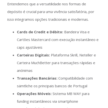
Entendemos que a versatilidade nos formas de
depósito é crucial para uma vivência satisfatória, por
isso integramos opções tradicionais e modernas.
Cards de Credit e Débito:
Bandeira Visa e
Cartões Mastercard com execução instantâneo e
caps ajustáveis
Carteiras Digitais:
Plataforma Skrill, Neteller e
Carteira MuchBetter para transações rápidas e
anónimas
Transações Bancárias:
Compatibilidade com
sämtliche os principais bancos de Portugal
Operações Móveis:
Sistema MB WAY para
funding instantâneos via smartphone