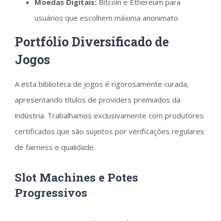
Moedas Digitais:
Bitcoin e Ethereum para
usuários que escolhem máxima anonimato
Portfólio Diversificado de
Jogos
A esta biblioteca de jogos é rigorosamente curada,
apresentando títulos de providers premiados da
indústria. Trabalhamos exclusivamente com produtores
certificados que são sujeitos por verificações regulares
de fairness e qualidade.
Slot Machines e Potes
Progressivos