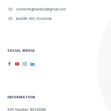
connectinghandsut@gmail.com
Bastille 309, Enschede
SOCIAL MEDIA
INFORMATION
KVK-Number: 80243088