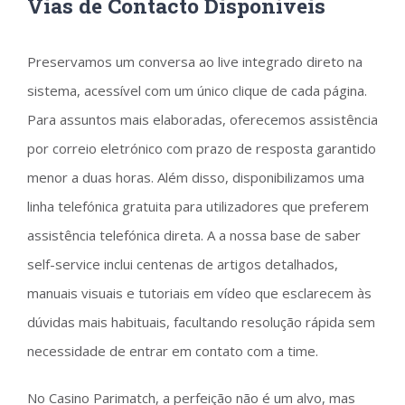
Vias de Contacto Disponíveis
Preservamos um conversa ao live integrado direto na
sistema, acessível com um único clique de cada página.
Para assuntos mais elaboradas, oferecemos assistência
por correio eletrónico com prazo de resposta garantido
menor a duas horas. Além disso, disponibilizamos uma
linha telefónica gratuita para utilizadores que preferem
assistência telefónica direta. A a nossa base de saber
self-service inclui centenas de artigos detalhados,
manuais visuais e tutoriais em vídeo que esclarecem às
dúvidas mais habituais, facultando resolução rápida sem
necessidade de entrar em contato com a time.
No Casino Parimatch, a perfeição não é um alvo, mas