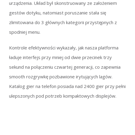
urządzenia. Układ był skonstruowany ze założeniem
gestów dotyku, natomiast poruszanie stała się
zlimitowana do 3 głównych kategorii przystępnych z
spodniej menu.
Kontrole efektywności wykazały, jak nasza platforma
ładuje interfejs przy mniej od dwie przecinek trzy
sekund na połączeniu czwartej generacji, co zapewnia
smooth rozgrywkę pozbawione irytujących lagów.
Katalog gier na telefon posiada nad 2400 gier przy pełni
ulepszonych pod potrzeb kompaktowych displejów.