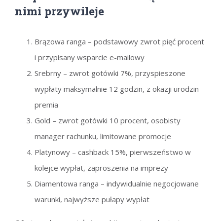
nimi przywileje
Brązowa ranga – podstawowy zwrot pięć procent
i przypisany wsparcie e-mailowy
Srebrny – zwrot gotówki 7%, przyspieszone
wypłaty maksymalnie 12 godzin, z okazji urodzin
premia
Gold – zwrot gotówki 10 procent, osobisty
manager rachunku, limitowane promocje
Platynowy – cashback 15%, pierwszeństwo w
kolejce wypłat, zaproszenia na imprezy
Diamentowa ranga – indywidualnie negocjowane
warunki, najwyższe pułapy wypłat