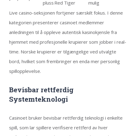
pluss
Red Tiger
mulig
Live casino-seksjonen fortjener særskilt fokus. I denne
kategorien presenterer casinoet medlemmer
anledningen til å oppleve autentisk kasinokjensle fra
hjemmet med profesjonelle krupierer som jobber i real-
time. Norske krupierer er tilgængelige ved utvalgte
bord, hvilket som frembringer en enda mer personlig
spillopplevelse.
Bevisbar rettferdig
Systemteknologi
Casinoet bruker bevisbar rettferdig teknologi i enkelte
spill, som lar spillere verifisere rettferd av hver