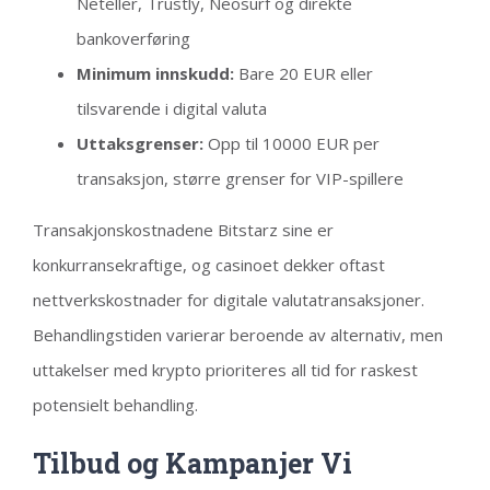
Neteller, Trustly, Neosurf og direkte
bankoverføring
Minimum innskudd:
Bare 20 EUR eller
tilsvarende i digital valuta
Uttaksgrenser:
Opp til 10000 EUR per
transaksjon, større grenser for VIP-spillere
Transakjonskostnadene Bitstarz sine er
konkurransekraftige, og casinoet dekker oftast
nettverkskostnader for digitale valutatransaksjoner.
Behandlingstiden varierar beroende av alternativ, men
uttakelser med krypto prioriteres all tid for raskest
potensielt behandling.
Tilbud og Kampanjer Vi