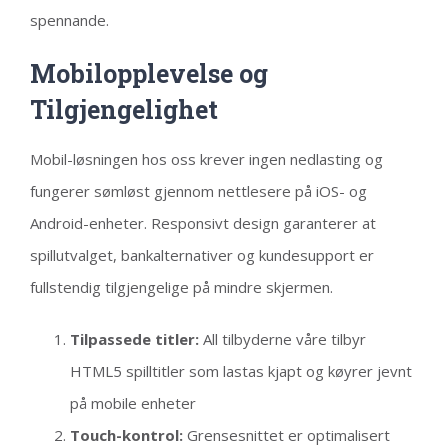
spennande.
Mobilopplevelse og
Tilgjengelighet
Mobil-løsningen hos oss krever ingen nedlasting og
fungerer sømløst gjennom nettlesere på iOS- og
Android-enheter. Responsivt design garanterer at
spillutvalget, bankalternativer og kundesupport er
fullstendig tilgjengelige på mindre skjermen.
Tilpassede titler:
All tilbyderne våre tilbyr
HTML5 spilltitler som lastas kjapt og køyrer jevnt
på mobile enheter
Touch-kontrol:
Grensesnittet er optimalisert