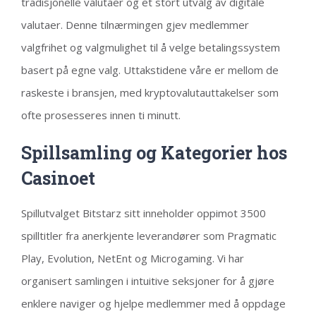
tradisjonelle valutaer og et stort utvalg av digitale
valutaer. Denne tilnærmingen gjev medlemmer
valgfrihet og valgmulighet til å velge betalingssystem
basert på egne valg. Uttakstidene våre er mellom de
raskeste i bransjen, med kryptovalutauttakelser som
ofte prosesseres innen ti minutt.
Spillsamling og Kategorier hos
Casinoet
Spillutvalget Bitstarz sitt inneholder oppimot 3500
spilltitler fra anerkjente leverandører som Pragmatic
Play, Evolution, NetEnt og Microgaming. Vi har
organisert samlingen i intuitive seksjoner for å gjøre
enklere naviger og hjelpe medlemmer med å oppdage