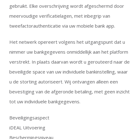
gebruikt. Elke overschrijving wordt afgeschermd door
meervoudige verificatielagen, met inbegrip van
tweefactorauthenticatie via uw mobiele bank app.
Het netwerk opereert volgens het uitgangspunt dat u
nimmer uw bankgegevens onmiddellijk aan het platform
verstrekt. In plaats daarvan wordt u gerouteerd naar de
beveiligde space van uw individuele bankinstelling, waar
u de storting autoriseert. Wij ontvangen alleen een
bevestiging van de afgeronde betaling, met geen inzicht
tot uw individuele bankgegevens.
Beveiligingsaspect
iDEAL Uitvoering
Beschermingsniveau