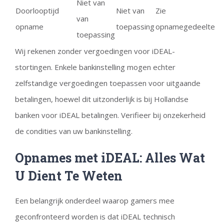
Niet van
Doorlooptijd
Niet van
Zie
van
opname
toepassing
opnamegedeelte
toepassing
Wij rekenen zonder vergoedingen voor iDEAL-
stortingen. Enkele bankinstelling mogen echter
zelfstandige vergoedingen toepassen voor uitgaande
betalingen, hoewel dit uitzonderlijk is bij Hollandse
banken voor iDEAL betalingen. Verifieer bij onzekerheid
de condities van uw bankinstelling.
Opnames met iDEAL: Alles Wat
U Dient Te Weten
Een belangrijk onderdeel waarop gamers mee
geconfronteerd worden is dat iDEAL technisch