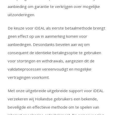
aanbieding om garantie te verkrijgen over mogelijke
uitzonderingen.
De keuze voor iDEAL als eerste betaalmethode brengt
geen effect op uw in aanmerking komen voor
aanbiedingen. Desondanks bevelen aan wij om
consequent de identieke betalingsoptie te gebruiken
voor stortingen en withdrawals, aangezien dit de
validatieprocessen vereenvoudigt en mogelijke
vertragingen voorkomt.
Met onze uitgebreide uitgebreide support voor iDEAL
verzekeren wij Hollandse gebruikers een bekende,
beveiligde en effectieve methode om te spelen van