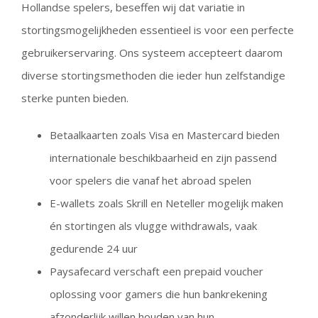
Hollandse spelers, beseffen wij dat variatie in
stortingsmogelijkheden essentieel is voor een perfecte
gebruikerservaring. Ons systeem accepteert daarom
diverse stortingsmethoden die ieder hun zelfstandige
sterke punten bieden.
Betaalkaarten zoals Visa en Mastercard bieden
internationale beschikbaarheid en zijn passend
voor spelers die vanaf het abroad spelen
E-wallets zoals Skrill en Neteller mogelijk maken
én stortingen als vlugge withdrawals, vaak
gedurende 24 uur
Paysafecard verschaft een prepaid voucher
oplossing voor gamers die hun bankrekening
afzonderlijk willen houden van hun