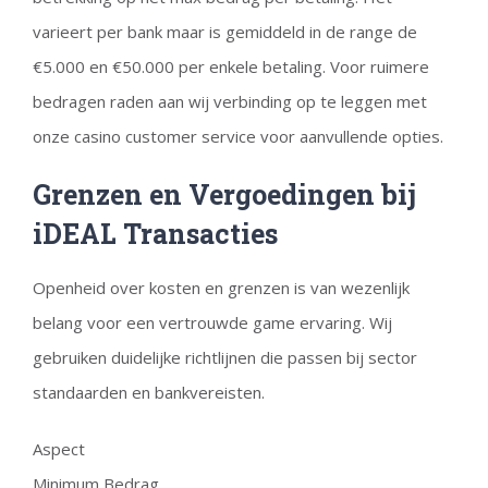
varieert per bank maar is gemiddeld in de range de
€5.000 en €50.000 per enkele betaling. Voor ruimere
bedragen raden aan wij verbinding op te leggen met
onze casino customer service voor aanvullende opties.
Grenzen en Vergoedingen bij
iDEAL Transacties
Openheid over kosten en grenzen is van wezenlijk
belang voor een vertrouwde game ervaring. Wij
gebruiken duidelijke richtlijnen die passen bij sector
standaarden en bankvereisten.
Aspect
Minimum Bedrag