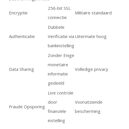
256-bit SSL
Encryptie
Militaire standaard
connectie
Dubbele
Authenticatie
Verificatie via
Uitermate hoog
bankinstelling
Zonder Enige
monetaire
Data Sharing
Volledige privacy
informatie
gedeeld
Live controle
door
Vooruitziende
Fraude Opsporing
financiële
bescherming
instelling