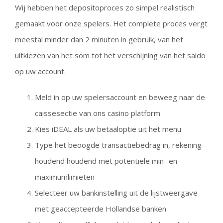
Wij hebben het depositoproces zo simpel realistisch
gemaakt voor onze spelers. Het complete proces vergt
meestal minder dan 2 minuten in gebruik, van het
uitkiezen van het som tot het verschijning van het saldo
op uw account.
Meld in op uw spelersaccount en beweeg naar de
caissesectie van ons casino platform
Kies iDEAL als uw betaaloptie uit het menu
Type het beoogde transactiebedrag in, rekening
houdend houdend met potentiële min- en
maximumlimieten
Selecteer uw bankinstelling uit de lijstweergave
met geaccepteerde Hollandse banken