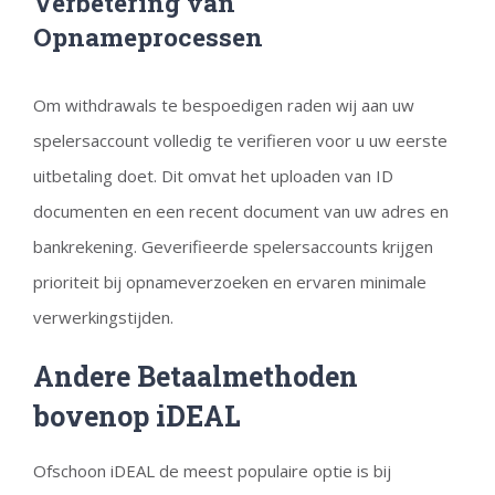
Verbetering van
Opnameprocessen
Om withdrawals te bespoedigen raden wij aan uw
spelersaccount volledig te verifieren voor u uw eerste
uitbetaling doet. Dit omvat het uploaden van ID
documenten en een recent document van uw adres en
bankrekening. Geverifieerde spelersaccounts krijgen
prioriteit bij opnameverzoeken en ervaren minimale
verwerkingstijden.
Andere Betaalmethoden
bovenop iDEAL
Ofschoon iDEAL de meest populaire optie is bij