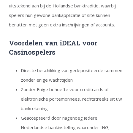
uitstekend aan bij de Hollandse banktraditie, waarbij
spelers hun gewone bankapplicatie of site kunnen
benutten met geen extra inschrijvingen of accounts.
Voordelen van iDEAL voor
Casinospelers
Directe beschikking van gedepositeerde sommen
zonder enige wachttijden
Zonder Enige behoefte voor creditcards of
elektronische portemonnees, rechtstreeks uit uw
bankrekening
Geaccepteerd door nagenoeg iedere
Nederlandse bankinstelling waaronder ING,