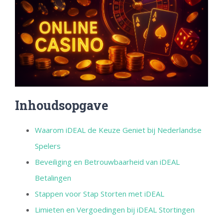
Inhoudsopgave
Waarom iDEAL de Keuze Geniet bij Nederlandse
Spelers
Beveiliging en Betrouwbaarheid van iDEAL
Betalingen
Stappen voor Stap Storten met iDEAL
Limieten en Vergoedingen bij iDEAL Stortingen