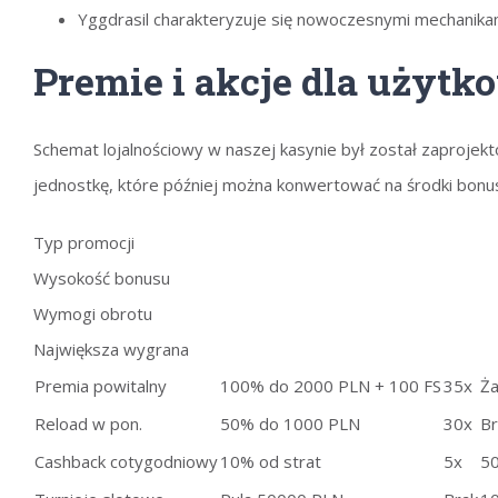
Yggdrasil charakteryzuje się nowoczesnymi mechanikami
Premie i akcje dla użyt
Schemat lojalnościowy w naszej kasynie był został zaproje
jednostkę, które później można konwertować na środki bon
Typ promocji
Wysokość bonusu
Wymogi obrotu
Największa wygrana
Premia powitalny
100% do 2000 PLN + 100 FS
35x
Ża
Reload w pon.
50% do 1000 PLN
30x
Br
Cashback cotygodniowy
10% od strat
5x
5