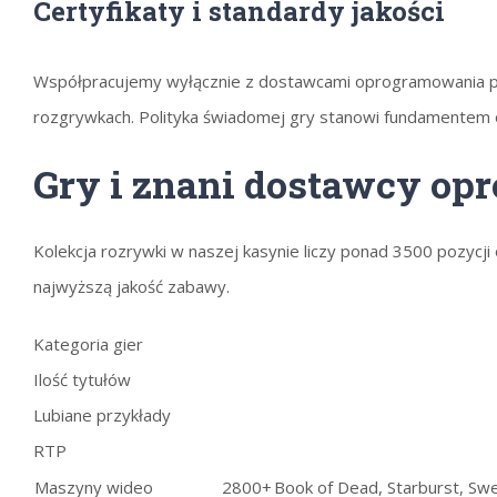
Certyfikaty i standardy jakości
Współpracujemy wyłącznie z dostawcami oprogramowania po
rozgrywkach. Polityka świadomej gry stanowi fundamentem o
Gry i znani dostawcy o
Kolekcja rozrywki w naszej kasynie liczy ponad 3500 pozyc
najwyższą jakość zabawy.
Kategoria gier
Ilość tytułów
Lubiane przykłady
RTP
Maszyny wideo
2800+
Book of Dead, Starburst, Sw