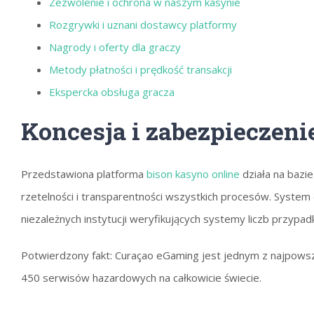
Zezwolenie i ochrona w naszym kasynie
Rozgrywki i uznani dostawcy platformy
Nagrody i oferty dla graczy
Metody płatności i prędkość transakcji
Ekspercka obsługa gracza
Koncesja i zabezpieczen
Przedstawiona platforma
bison kasyno online
działa na bazie
rzetelności i transparentności wszystkich procesów. System 
niezależnych instytucji weryfikujących systemy liczb przypa
Potwierdzony fakt: Curaçao eGaming jest jednym z najpowsz
450 serwisów hazardowych na całkowicie świecie.