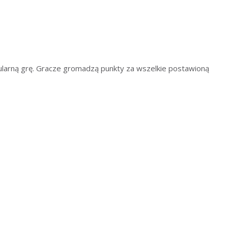
ularną grę. Gracze gromadzą punkty za wszelkie postawioną