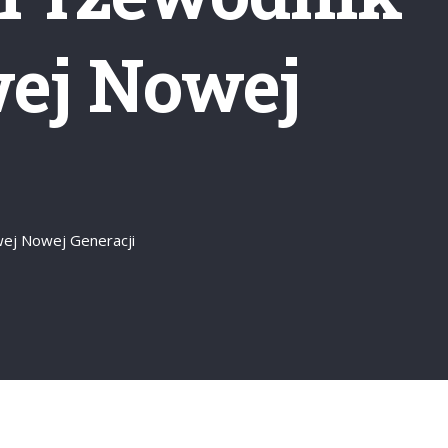
wej Nowej
wej Nowej Generacji