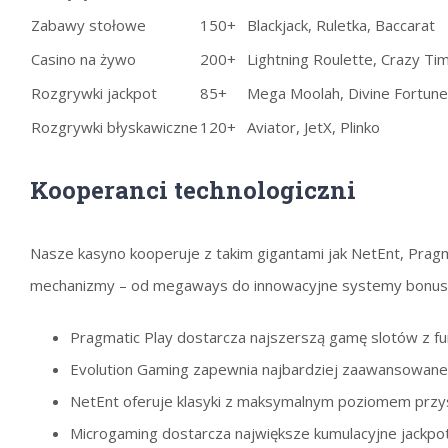
Zabawy stołowe
150+
Blackjack, Ruletka, Baccarat
Casino na żywo
200+
Lightning Roulette, Crazy Ti
Rozgrywki jackpot
85+
Mega Moolah, Divine Fortune
Rozgrywki błyskawiczne
120+
Aviator, JetX, Plinko
Kooperanci technologiczni
Nasze kasyno kooperuje z takim gigantami jak NetEnt, Pragma
mechanizmy – od megaways do innowacyjne systemy bonu
Pragmatic Play dostarcza najszerszą gamę slotów z f
Evolution Gaming zapewnia najbardziej zaawansowane 
NetEnt oferuje klasyki z maksymalnym poziomem przy
Microgaming dostarcza największe kumulacyjne jackpo