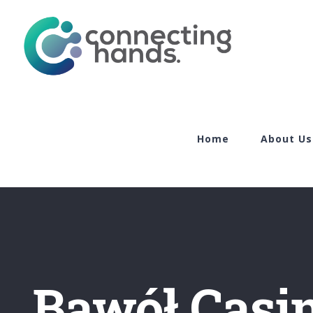
Skip
to
content
Home
About Us
Bawół Casi