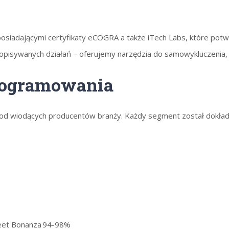
siadającymi certyfikaty eCOGRA a także iTech Labs, które pot
pisywanych działań – oferujemy narzędzia do samowykluczenia, 
programowania
ji od wiodących producentów branży. Każdy segment został dokła
eet Bonanza
94-98%