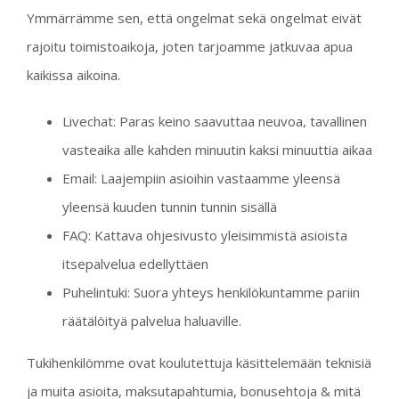
Ymmärrämme sen, että ongelmat sekä ongelmat eivät
rajoitu toimistoaikoja, joten tarjoamme jatkuvaa apua
kaikissa aikoina.
Livechat: Paras keino saavuttaa neuvoa, tavallinen
vasteaika alle kahden minuutin kaksi minuuttia aikaa
Email: Laajempiin asioihin vastaamme yleensä
yleensä kuuden tunnin tunnin sisällä
FAQ: Kattava ohjesivusto yleisimmistä asioista
itsepalvelua edellyttäen
Puhelintuki: Suora yhteys henkilökuntamme pariin
räätälöityä palvelua haluaville.
Tukihenkilömme ovat koulutettuja käsittelemään teknisiä
ja muita asioita, maksutapahtumia, bonusehtoja & mitä