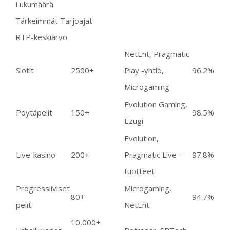
Lukumäärä
Tärkeimmät Tarjoajat
RTP-keskiarvo
NetEnt, Pragmatic
Slotit
2500+
Play -yhtiö,
96.2%
Microgaming
Evolution Gaming,
Pöytäpelit
150+
98.5%
Ezugi
Evolution,
Live-kasino
200+
Pragmatic Live -
97.8%
tuotteet
Progressiiviset
Microgaming,
80+
94.7%
pelit
NetEnt
10,000+