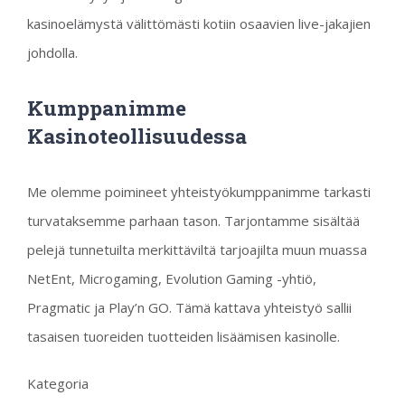
kasinoelämystä välittömästi kotiin osaavien live-jakajien
johdolla.
Kumppanimme
Kasinoteollisuudessa
Me olemme poimineet yhteistyökumppanimme tarkasti
turvataksemme parhaan tason. Tarjontamme sisältää
pelejä tunnetuilta merkittäviltä tarjoajilta muun muassa
NetEnt, Microgaming, Evolution Gaming -yhtiö,
Pragmatic ja Play’n GO. Tämä kattava yhteistyö sallii
tasaisen tuoreiden tuotteiden lisäämisen kasinolle.
Kategoria