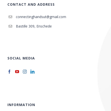
CONTACT AND ADDRESS
connectinghandsut@gmail.com
Bastille 309, Enschede
SOCIAL MEDIA
INFORMATION